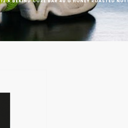
 12 X BEKIND CORE BAR 40 G HONEY ROASTED NUT