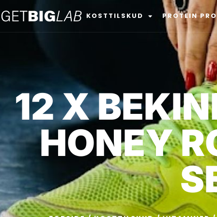
KOSTTILSKUD
PROTEIN PR
12 X BEKI
HONEY R
S