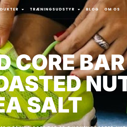
ODUKTER
TRÆNINGSUDSTYR
BLOG
OM OS
ND CORE BAR
OASTED NUT
EA SALT