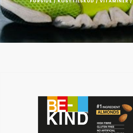
FORSIDE
/
KOSTTILSKUD
/
VITAMINER
/