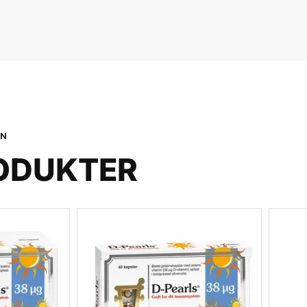
ON
ODUKTER