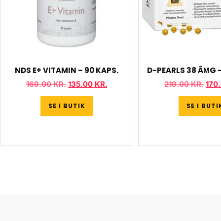
NDS E+ VITAMIN – 90 KAPS.
D-PEARLS 38 ÂΜG –
169.00
KR.
135.00
KR.
219.00
KR.
170
SE I BUTIK
SE I BUTI