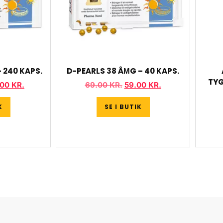
 240 KAPS.
D-PEARLS 38 ÂΜG – 40 KAPS.
TYG
.00
KR.
69.00
KR.
59.00
KR.
K
SE I BUTIK