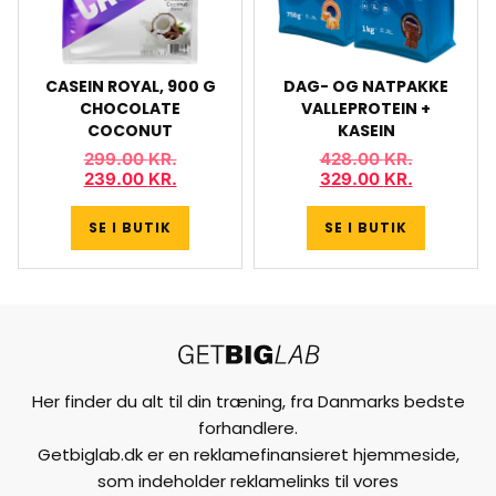
CASEIN ROYAL, 900 G
DAG- OG NATPAKKE
CHOCOLATE
VALLEPROTEIN +
COCONUT
KASEIN
299.00
KR.
428.00
KR.
239.00
KR.
329.00
KR.
SE I BUTIK
SE I BUTIK
Her finder du alt til din træning, fra Danmarks bedste
forhandlere.
Getbiglab.dk er en reklamefinansieret hjemmeside,
som indeholder reklamelinks til vores