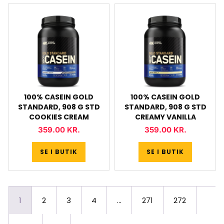
100% CASEIN GOLD
100% CASEIN GOLD
STANDARD, 908 G STD
STANDARD, 908 G STD
COOKIES CREAM
CREAMY VANILLA
359.00
KR.
359.00
KR.
SE I BUTIK
SE I BUTIK
1
2
3
4
…
271
272