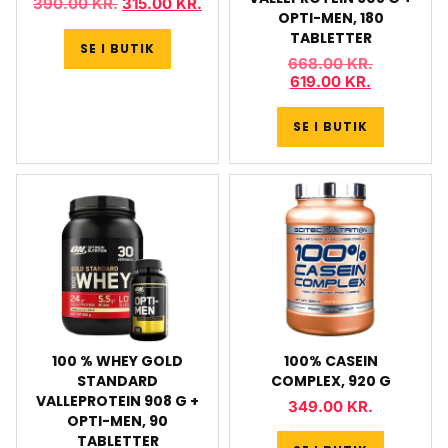
390.00
KR.
315.00
KR.
OPTI-MEN, 180
TABLETTER
SE I BUTIK
668.00
KR.
619.00
KR.
SE I BUTIK
100 % WHEY GOLD
100% CASEIN
STANDARD
COMPLEX, 920 G
VALLEPROTEIN 908 G +
349.00
KR.
OPTI-MEN, 90
TABLETTER