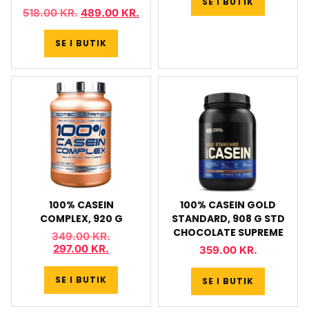
SE I BUTIK
518.00
KR.
489.00
KR.
SE I BUTIK
100% CASEIN
100% CASEIN GOLD
COMPLEX, 920 G
STANDARD, 908 G STD
CHOCOLATE SUPREME
349.00
KR.
297.00
KR.
359.00
KR.
SE I BUTIK
SE I BUTIK