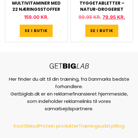
MULTIVITAMINER MED
TYGGETABLETTER –
22 NÆRINGSSTOFFER
NATUR-DROGERIET
159.00
KR.
99.95
KR.
79.95
KR.
SE I BUTIK
SE I BUTIK
Her finder du alt til din træning, fra Danmarks bedste
forhandlere.
Getbiglab.dk er en reklamefinansieret hjemmeside,
som indeholder reklamelinks til vores
samarbejdspartnere.
Kosttilskud
Protein produkter
Træningsudstyr
Blog