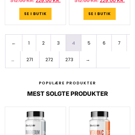
312.00
KR.
229.00
KR.
312.00
KR.
229.00
KR.
SE I BUTIK
SE I BUTIK
←
1
2
3
4
5
6
7
…
271
272
273
→
POPULÆRE PRODUKTER
MEST SOLGTE PRODUKTER