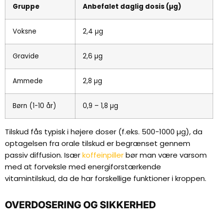
Gruppe
Anbefalet daglig dosis (µg)
Voksne
2,4 µg
Gravide
2,6 µg
Ammede
2,8 µg
Børn (1-10 år)
0,9 – 1,8 µg
Tilskud fås typisk i højere doser (f.eks. 500-1000 µg), da
optagelsen fra orale tilskud er begrænset gennem
passiv diffusion. Især
koffeinpiller
bør man være varsom
med at forveksle med energiforstærkende
vitamintilskud, da de har forskellige funktioner i kroppen.
OVERDOSERING OG SIKKERHED