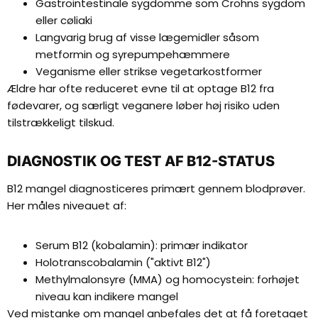
Gastrointestinale sygdomme som Crohns sygdom
eller cøliaki
Langvarig brug af visse lægemidler såsom
metformin og syrepumpehæmmere
Veganisme eller strikse vegetarkostformer
Ældre har ofte reduceret evne til at optage B12 fra
fødevarer, og særligt veganere løber høj risiko uden
tilstrækkeligt tilskud.
DIAGNOSTIK OG TEST AF B12-STATUS
B12 mangel diagnosticeres primært gennem blodprøver.
Her måles niveauet af:
Serum B12 (kobalamin): primær indikator
Holotranscobalamin ("aktivt B12")
Methylmalonsyre (MMA) og homocystein: forhøjet
niveau kan indikere mangel
Ved mistanke om mangel anbefales det at få foretaget