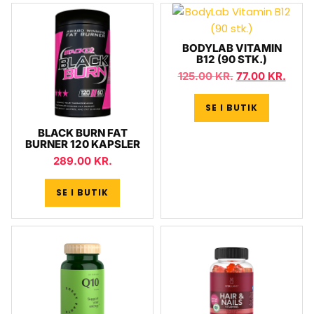
BODYLAB VITAMIN
B12 (90 STK.)
125.00
KR.
77.00
KR.
SE I BUTIK
BLACK BURN FAT
BURNER 120 KAPSLER
289.00
KR.
SE I BUTIK