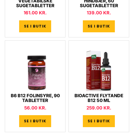
VEGETABILSKE
HINDBÆR, 60
SUGETABLETTER
SUGETABLETTER
161.00
KR.
139.00
KR.
SE I BUTIK
SE I BUTIK
B6 B12 FOLINSYRE, 90
BIOACTIVE FLYTANDE
TABLETTER
B12 50 ML
56.00
KR.
259.00
KR.
SE I BUTIK
SE I BUTIK