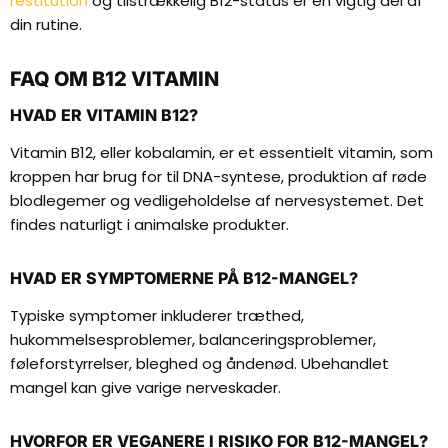
restitution
og tilstrækkelig B12-status er en vigtig del af
din rutine.
FAQ OM B12 VITAMIN
HVAD ER VITAMIN B12?
Vitamin B12, eller kobalamin, er et essentielt vitamin, som
kroppen har brug for til DNA-syntese, produktion af røde
blodlegemer og vedligeholdelse af nervesystemet. Det
findes naturligt i animalske produkter.
HVAD ER SYMPTOMERNE PÅ B12-MANGEL?
Typiske symptomer inkluderer træthed,
hukommelsesproblemer, balanceringsproblemer,
føleforstyrrelser, bleghed og åndenød. Ubehandlet
mangel kan give varige nerveskader.
HVORFOR ER VEGANERE I RISIKO FOR B12-MANGEL?