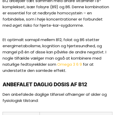
B12 arbejder tæt sammen med andre vitaminer i B-
komplekset, især folsyre (B9) og B6. Denne kombination
er essentiel for at nedbryde homocystein – en
forbindelse, som i høje koncentrationer er forbundet
med øget risiko for hjerte-kar-sygdomme.
Et optimalt samspil mellem B12, folat og B6 støtter
energimetabolisme, kognition og hjertesundhed, og
mangel på én af disse kan påvirke de andre negativt. I
nogle tilfælde vælger man også at kombinere med
naturlige fedtsyrekilder som
Omega 3 6 9
for at
understøtte den samlede effekt.
ANBEFALET DAGLIG DOSIS AF B12
Den anbefalede daglige tilførsel afhænger af alder og
fysiologisk tilstand: