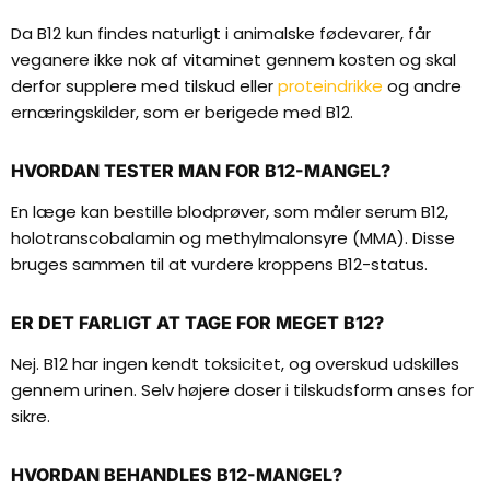
Da B12 kun findes naturligt i animalske fødevarer, får
veganere ikke nok af vitaminet gennem kosten og skal
derfor supplere med tilskud eller
proteindrikke
og andre
ernæringskilder, som er berigede med B12.
HVORDAN TESTER MAN FOR B12-MANGEL?
En læge kan bestille blodprøver, som måler serum B12,
holotranscobalamin og methylmalonsyre (MMA). Disse
bruges sammen til at vurdere kroppens B12-status.
ER DET FARLIGT AT TAGE FOR MEGET B12?
Nej. B12 har ingen kendt toksicitet, og overskud udskilles
gennem urinen. Selv højere doser i tilskudsform anses for
sikre.
HVORDAN BEHANDLES B12-MANGEL?