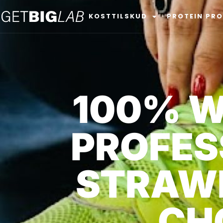
KOSTTILSKUD
PROTEIN PR
100% W
PROFES
STRAW
CH