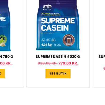
N 750 G
SUPREME KASEIN 4020 G
SUP
.00
KR.
839.00
KR.
779.00
KR.
K
SE I BUTIK