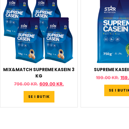
MIX&MATCH SUPREME KASEIN 3
SUPREME KASEI
KG
199.00
KR.
159
796.00
KR.
609.00
KR.
SE I BUTI
SE I BUTIK