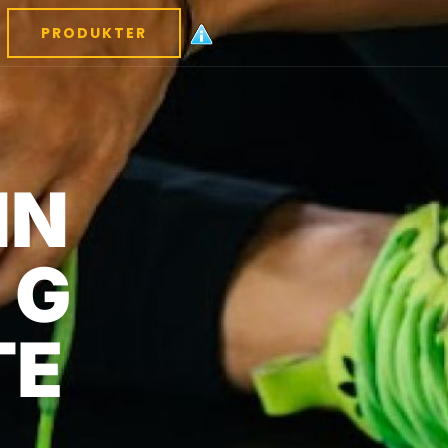
PRODUKTER
IN
 G
TE