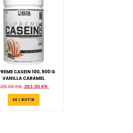
REME CASEIN 100, 900 G
VANILLA CARAMEL
329.00
KR.
263.00
KR.
SE I BUTIK