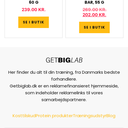
60 G
BAR, 55 G
239.00
KR.
269.00
KR.
202.00
KR.
SE I BUTIK
SE I BUTIK
Her finder du alt til din træning, fra Danmarks bedste
forhandlere.
Getbiglab.dk er en reklamefinansieret hjemmeside,
som indeholder reklamelinks til vores
samarbejdspartnere.
Kosttilskud
Protein produkter
Træningsudstyr
Blog