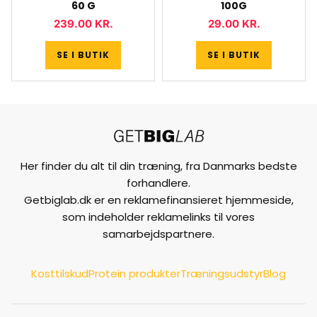
60 G
100G
239.00
KR.
29.00
KR.
SE I BUTIK
SE I BUTIK
Her finder du alt til din træning, fra Danmarks bedste
forhandlere.
Getbiglab.dk er en reklamefinansieret hjemmeside,
som indeholder reklamelinks til vores
samarbejdspartnere.
Kosttilskud
Protein produkter
Træningsudstyr
Blog