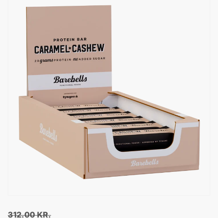
312.00
KR.