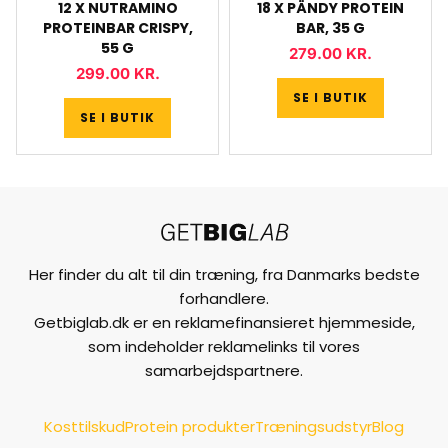
12 X NUTRAMINO
18 X PÄNDY PROTEIN
PROTEINBAR CRISPY,
BAR, 35 G
55 G
279.00
KR.
299.00
KR.
SE I BUTIK
SE I BUTIK
Her finder du alt til din træning, fra Danmarks bedste
forhandlere.
Getbiglab.dk er en reklamefinansieret hjemmeside,
som indeholder reklamelinks til vores
samarbejdspartnere.
Kosttilskud
Protein produkter
Træningsudstyr
Blog