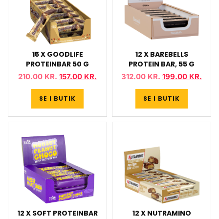
15 X GOODLIFE
12 X BAREBELLS
PROTEINBAR 50 G
PROTEIN BAR, 55 G
210.00
KR.
157.00
KR.
312.00
KR.
199.00
KR.
SE I BUTIK
SE I BUTIK
12 X SOFT PROTEINBAR
12 X NUTRAMINO