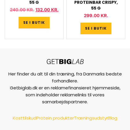
55 G
PROTEINBAR CRISPY,
55 G
240.00
KR.
132.00
KR.
299.00
KR.
SE I BUTIK
SE I BUTIK
Her finder du alt til din træning, fra Danmarks bedste
forhandlere.
Getbiglab.dk er en reklamefinansieret hjemmeside,
som indeholder reklamelinks til vores
samarbejdspartnere.
Kosttilskud
Protein produkter
Træningsudstyr
Blog