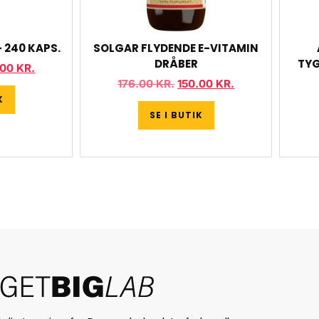
 240 KAPS.
SOLGAR FLYDENDE E-VITAMIN
DRÅBER
TYG
.00
KR.
176.00
KR.
150.00
KR.
K
SE I BUTIK