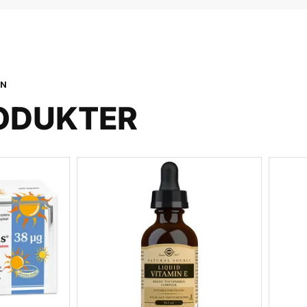
ON
ODUKTER