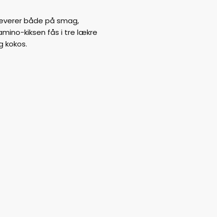
leverer både på smag,
mino-kiksen fås i tre lækre
g kokos.