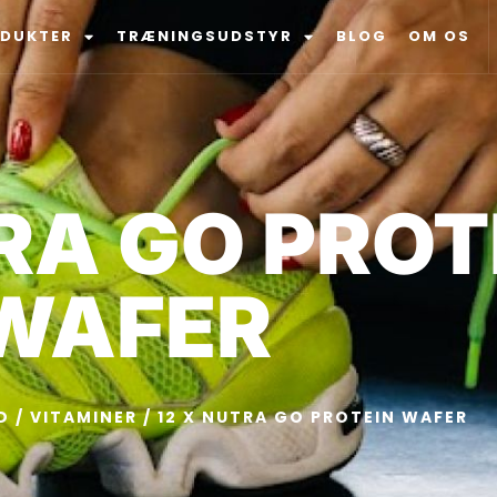
ODUKTER
TRÆNINGSUDSTYR
BLOG
OM OS
RA GO PROT
WAFER
D
/
VITAMINER
/ 12 X NUTRA GO PROTEIN WAFER