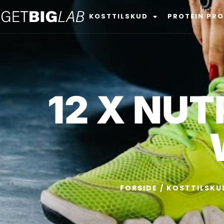
KOSTTILSKUD
PROTEIN PR
12 X NUT
FORSIDE
/
KOSTTILSKU