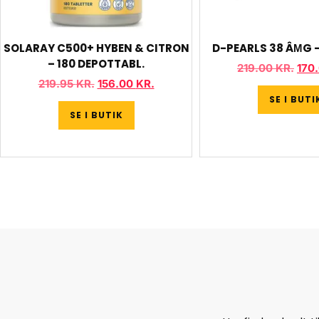
SOLARAY C500+ HYBEN & CITRON
D-PEARLS 38 ÂΜG –
– 180 DEPOTTABL.
219.00
KR.
170
219.95
KR.
156.00
KR.
SE I BUTI
SE I BUTIK