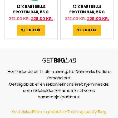
12 X BAREBELLS
12 X BAREBELLS
PROTEIN BAR, 55 G
PROTEIN BAR, 55 G
312.00
KR.
229.00
KR.
312.00
KR.
229.00
KR.
SE I BUTIK
SE I BUTIK
Her finder du alt til din træning, fra Danmarks bedste
forhandlere.
Getbiglab.dk er en reklamefinansieret hjemmeside,
som indeholder reklamelinks til vores
samarbejdspartnere.
Kosttilskud
Protein produkter
Træningsudstyr
Blog