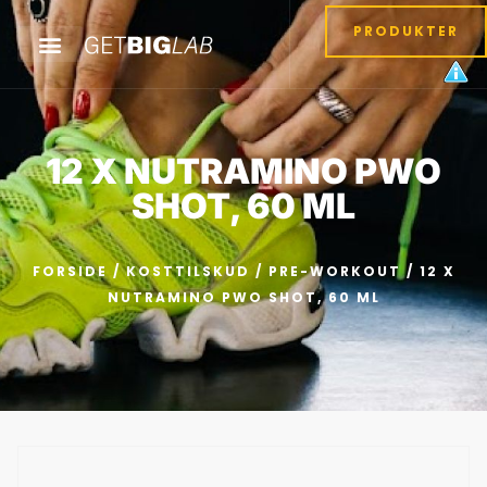
PRODUKTER
12 X NUTRAMINO PWO
SHOT, 60 ML
FORSIDE
/
KOSTTILSKUD
/
PRE-WORKOUT
/ 12 X
NUTRAMINO PWO SHOT, 60 ML