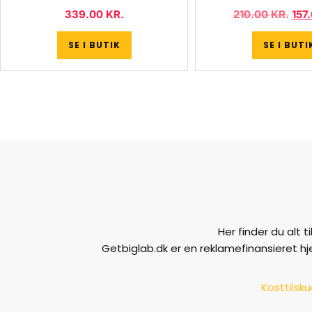
339.00
KR.
210.00
KR.
157
SE I BUTIK
SE I BUTI
Her finder du alt 
Getbiglab.dk er en reklamefinansieret h
Kosttilsk