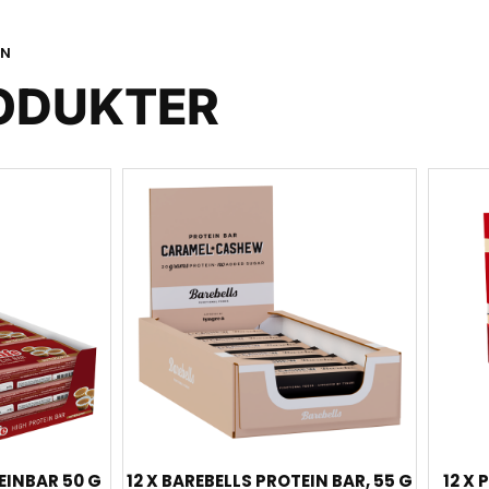
ON
ODUKTER
EINBAR 50 G
12 X BAREBELLS PROTEIN BAR, 55 G
12 X 