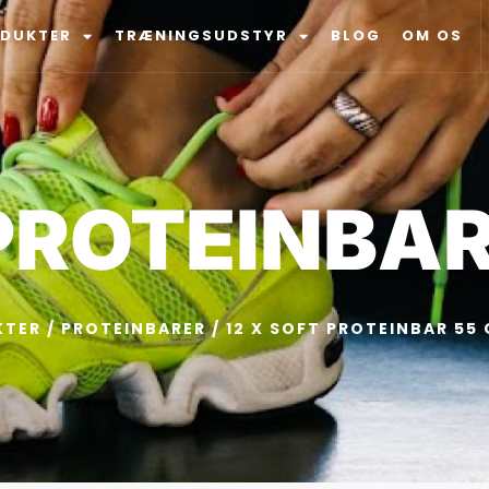
ODUKTER
TRÆNINGSUDSTYR
BLOG
OM OS
 PROTEINBAR
KTER
/
PROTEINBARER
/ 12 X SOFT PROTEINBAR 55 