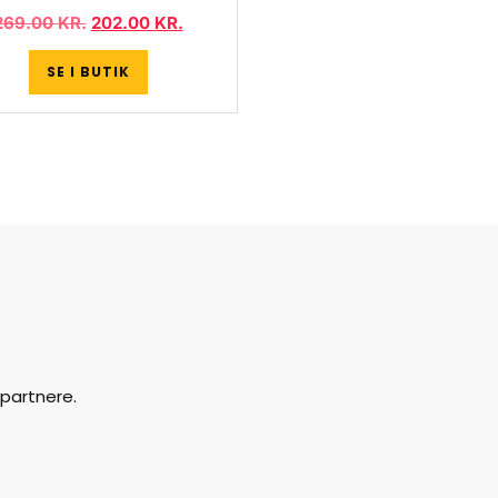
269.00
KR.
202.00
KR.
SE I BUTIK
partnere.