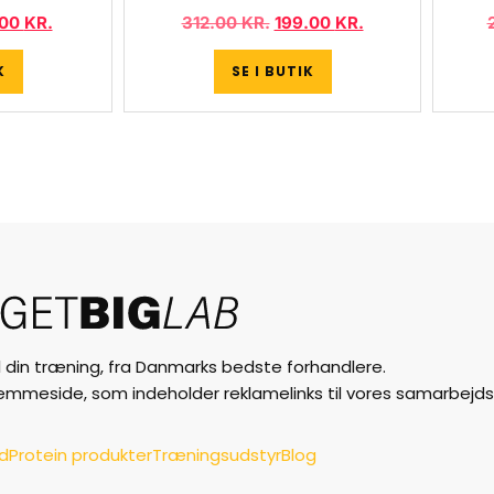
.00
KR.
312.00
KR.
199.00
KR.
K
SE I BUTIK
til din træning, fra Danmarks bedste forhandlere.
jemmeside, som indeholder reklamelinks til vores samarbejds
ud
Protein produkter
Træningsudstyr
Blog