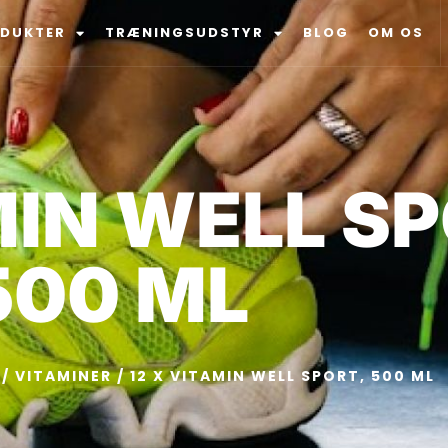
ODUKTER
TRÆNINGSUDSTYR
BLOG
OM OS
MIN WELL S
500 ML
/
VITAMINER
/ 12 X VITAMIN WELL SPORT, 500 ML