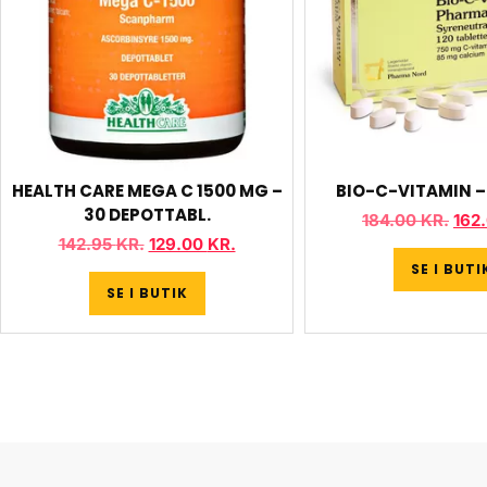
HEALTH CARE MEGA C 1500 MG –
BIO-C-VITAMIN – 
30 DEPOTTABL.
184.00
KR.
162
142.95
KR.
129.00
KR.
SE I BUTI
SE I BUTIK