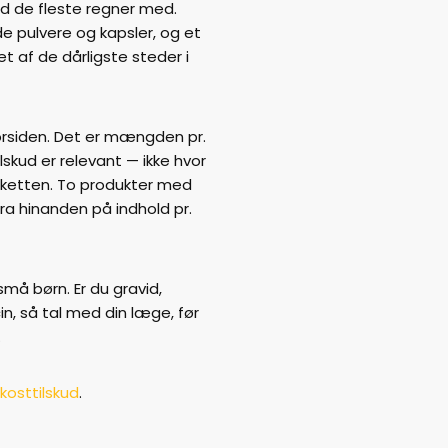
d de fleste regner med.
 pulvere og kapsler, og et
t af de dårligste steder i
orsiden. Det er mængden pr.
lskud er relevant — ikke hvor
iketten. To produkter med
ra hinanden på indhold pr.
må børn. Er du gravid,
n, så tal med din læge, før
.
kosttilskud
.