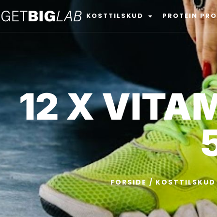
KOSTTILSKUD
PROTEIN PR
12 X VITA
FORSIDE
/
KOSTTILSKUD