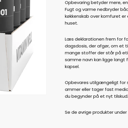
Opbevaring betyder mere, en
Fugt og varme nedbryder både
køkkenskab over komfuret er e
huset.
Læs deklarationen frem for f
dagsdosis, der afgør, om et ti
mange stoffer der står på et
samme navn kan ligge langt f
kapsel.
Opbevares utilgængeligt for s
ammer eller tager fast medici
du begynder på et nyt tilskud
Se de øvrige produkter under