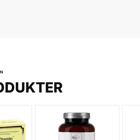
ON
ODUKTER