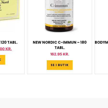
120 TABL.
NEW NORDIC C-IMMUN – 180
BODYM
TABL.
.00
KR.
162.95
KR.
K
SE I BUTIK