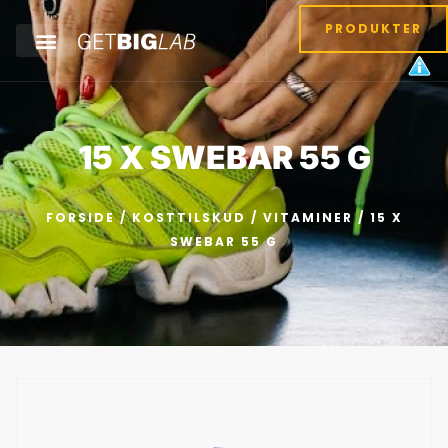
PRODUKTER
15 X SWEBAR 55 G
FORSIDE
/
KOSTTILSKUD
/
VITAMINER
/ 15 X
SWEBAR 55 G