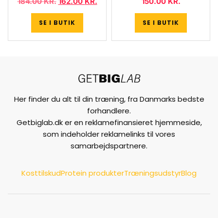
184.00
KR.
162.00
KR.
150.00
KR.
SE I BUTIK
SE I BUTIK
Her finder du alt til din træning, fra Danmarks bedste
forhandlere.
Getbiglab.dk er en reklamefinansieret hjemmeside,
som indeholder reklamelinks til vores
samarbejdspartnere.
Kosttilskud
Protein produkter
Træningsudstyr
Blog