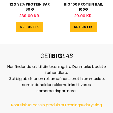
12 X 32% PROTEIN BAR
BIG 100 PROTEIN BAR,
60 G
100G
239.00
KR.
29.00
KR.
SE I BUTIK
SE I BUTIK
Her finder du alt til din træning, fra Danmarks bedste
forhandlere.
Getbiglab.dk er en reklamefinansieret hjemmeside,
som indeholder reklamelinks til vores
samarbejdspartnere.
Kosttilskud
Protein produkter
Træningsudstyr
Blog