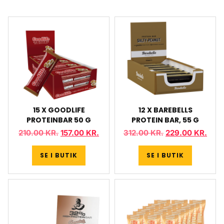
15 X GOODLIFE
12 X BAREBELLS
PROTEINBAR 50 G
PROTEIN BAR, 55 G
210.00
KR.
157.00
KR.
312.00
KR.
229.00
KR.
SE I BUTIK
SE I BUTIK