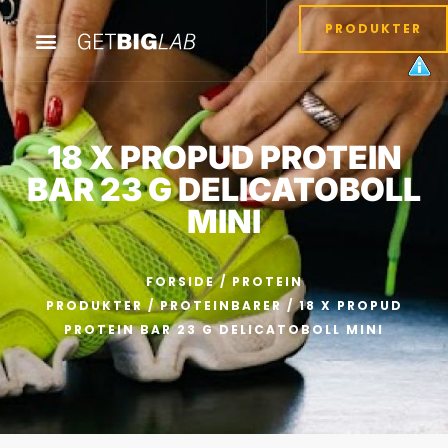
PRODUKTER
18 X PROPUD PROTEIN
BAR 23 G DELICATOBOLL
MINI
FORSIDE
/
PROTEIN
PRODUKTER
/
PROTEINBARER
/ 18 X PROPUD
PROTEIN BAR 23 G DELICATOBOLL MINI