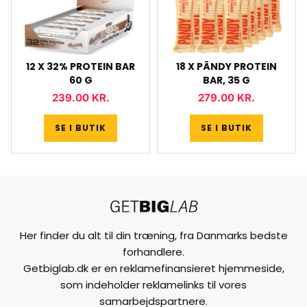
12 X 32% PROTEIN BAR
18 X PÄNDY PROTEIN
60 G
BAR, 35 G
239.00
KR.
279.00
KR.
SE I BUTIK
SE I BUTIK
Her finder du alt til din træning, fra Danmarks bedste
forhandlere.
Getbiglab.dk er en reklamefinansieret hjemmeside,
som indeholder reklamelinks til vores
samarbejdspartnere.