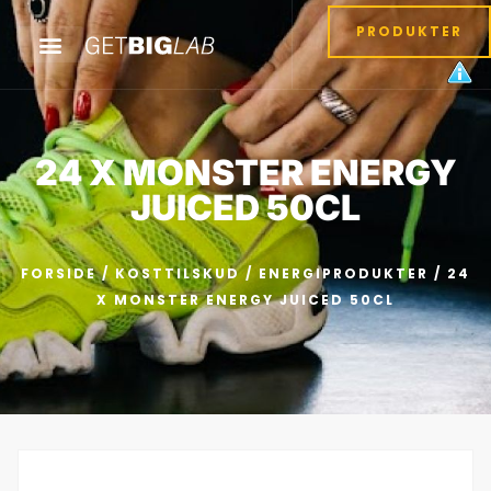
PRODUKTER
24 X MONSTER ENERGY
JUICED 50CL
FORSIDE
/
KOSTTILSKUD
/
ENERGIPRODUKTER
/ 24
X MONSTER ENERGY JUICED 50CL