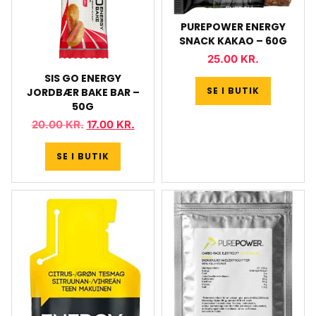
PUREPOWER ENERGY
SNACK KAKAO – 60G
25.00
KR.
SIS GO ENERGY
SE I BUTIK
JORDBÆR BAKE BAR –
50G
20.00
KR.
17.00
KR.
SE I BUTIK