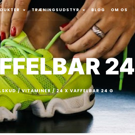
ODUKTER
TRÆNINGSUDSTYR
BLOG
OM OS
FFELBAR 24
LSKUD
/
VITAMINER
/ 24 X VAFFELBAR 24 G