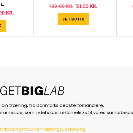
L.
189.00
KR.
151.00
KR.
.00
KR.
SE I BUTIK
K
til din træning, fra Danmarks bedste forhandlere.
jemmeside, som indeholder reklamelinks til vores samarbejds
ud
Protein produkter
Træningsudstyr
Blog