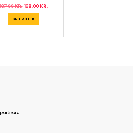
187.00
KR.
168.00
KR.
SE I BUTIK
partnere.