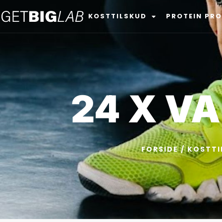
KOSTTILSKUD
PROTEIN PR
24 X VA
FORSIDE
/
KOSTTI