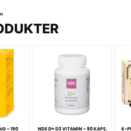
ON
ODUKTER
G – 150
NDS D+ D3 VITAMIN – 90 KAPS.
K-P