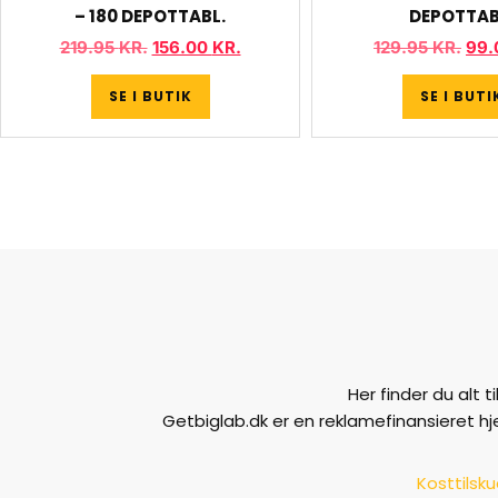
– 180 DEPOTTABL.
DEPOTTAB
219.95
KR.
156.00
KR.
129.95
KR.
99
SE I BUTIK
SE I BUTI
Her finder du alt 
Getbiglab.dk er en reklamefinansieret h
Kosttilsk