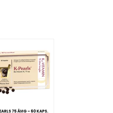
EARLS 75 ÂΜG – 60 KAPS.