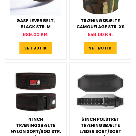
GASP LEVER BELT,
TRÆNINGSBÆLTE
BLACK STR. M
CAMOUFLAGE STR. XS
689.00
KR.
559.00
KR.
SE I BUTIK
SE I BUTIK
4 INCH
6 INCH POLSTRET
TRÆNINGSBÆLTE
TRÆNINGSBÆLTE
NYLON SORT/RØD STR.
LÆDER SORT/SORT