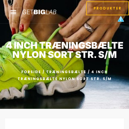
PRODUKTER
4 INCH TRÆNINGSBÆLTE
NYLON SORT STR. S/M
FORSIDE
/
TRÆNINGSBÆLTE
/ 4 INCH
TRÆNINGSBÆLTE NYLON SORT STR. S/M