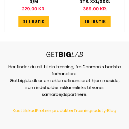
S/M
STR. XXL/XXXL
229.00
KR.
389.00
KR.
SE I BUTIK
SE I BUTIK
Her finder du alt til din træning, fra Danmarks bedste
forhandlere.
Getbiglab.dk er en reklamefinansieret hjemmeside,
som indeholder reklamelinks til vores
samarbejdspartnere.
Kosttilskud
Protein produkter
Træningsudstyr
Blog