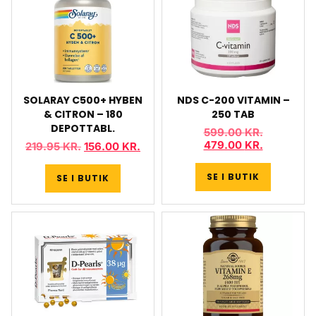
SOLARAY C500+ HYBEN
NDS C-200 VITAMIN –
& CITRON – 180
250 TAB
DEPOTTABL.
599.00
KR.
479.00
KR.
219.95
KR.
156.00
KR.
SE I BUTIK
SE I BUTIK