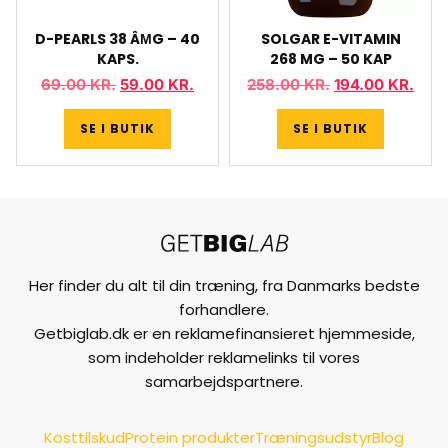
D-PEARLS 38 ÂΜG – 40
SOLGAR E-VITAMIN
KAPS.
268 MG – 50 KAP
69.00
KR.
59.00
KR.
258.00
KR.
194.00
KR.
SE I BUTIK
SE I BUTIK
Her finder du alt til din træning, fra Danmarks bedste
forhandlere.
Getbiglab.dk er en reklamefinansieret hjemmeside,
som indeholder reklamelinks til vores
samarbejdspartnere.
Kosttilskud
Protein produkter
Træningsudstyr
Blog