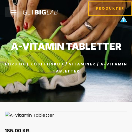
PRODUKTER
A-VITAMIN TABLETTER
FORSIDE
/
KOSTTILSKUD
/
VITAMINER
/ A-VITAMIN
TABLETTER
185.00
KR.