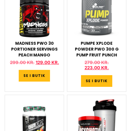
MADNESS PWO 30
PUMPE XPLODE
PORTIONER SERVINGS
POWDER PWO 300 G
PEACH MANGO
PUMP FRUIT PUNCH
299.00
KR.
129.00
KR.
279.00
KR.
223.00
KR.
SE I BUTIK
SE I BUTIK