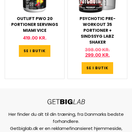
OUTLIFT PWO 20
PSYCHOTIC PRE-
PORTIONER SERVINGS
WORKOUT 35
MIAMI VICE
PORTIONER +
SINDSSYG LABZ
419.00
KR.
SHAKER
398.00
KR.
SE I BUTIK
299.00
KR.
SE I BUTIK
Her finder du alt til din træning, fra Danmarks bedste
forhandlere.
Getbiglab.dk er en reklamefinansieret hjemmeside,