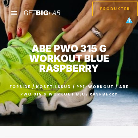
PRODUKTER
ABE PWO 315 G
WORKOUT BLUE
RASPBERRY
FORSIDE
/
KOSTTILSKUD
/
PRE-WORKOUT
/ ABE
PWO 315 G WORKOUT BLUE RASPBERRY