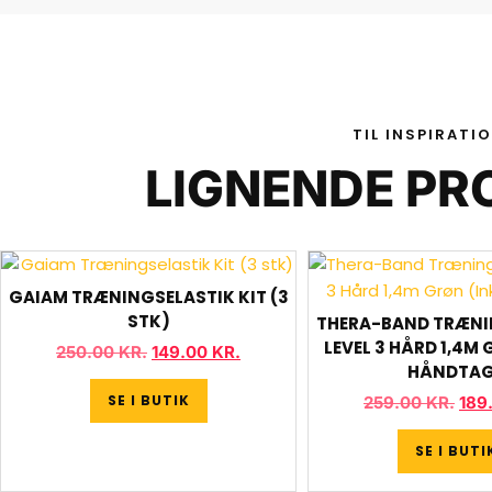
TIL INSPIRATI
LIGNENDE PR
GAIAM TRÆNINGSELASTIK KIT (3
STK)
THERA-BAND TRÆNI
LEVEL 3 HÅRD 1,4M 
250.00
KR.
149.00
KR.
HÅNDTAG
SE I BUTIK
259.00
KR.
189
SE I BUTI