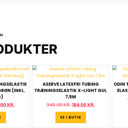
ON
ODUKTER
NGSELASTIK
ASERVE LATEXFRI TUBING
ODIN 
GRØN (INKL.
TRÆNINGSELASTIK X-LIGHT GUL
ELAS
)
7,5M
.00
KR.
349.00
KR.
184.00
KR.
K
SE I BUTIK