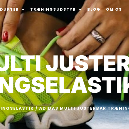
ODUKTER
TRÆNINGSUDSTYR
BLOG
OM OS
ULTI JUSTE
NGSELASTI
INGSELASTIK
/ ADIDAS MULTI JUSTERBAR TRÆNIN