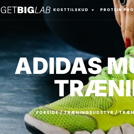
KOSTTILSKUD
PROTEIN PR
ADIDAS M
TRÆNI
FORSIDE
/
TRÆNINGSUDSTYR
/
TRÆN