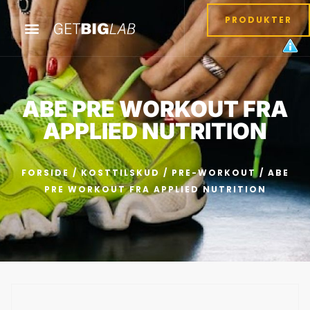
PRODUKTER
ABE PRE WORKOUT FRA
APPLIED NUTRITION
FORSIDE
/
KOSTTILSKUD
/
PRE-WORKOUT
/ ABE
PRE WORKOUT FRA APPLIED NUTRITION