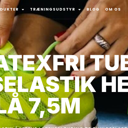
ODUKTER
TRÆNINGSUDSTYR
BLOG
OM OS
ATEXFRI TU
ELASTIK H
LÅ 7,5M