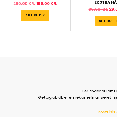
EKSTRA H
260.00
KR.
199.00
KR.
80.00
KR.
29.
SE I BUTIK
SE I BUTI
Her finder du alt 
Getbiglab.dk er en reklamefinansieret h
Kosttilsk