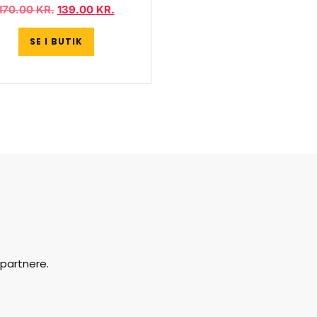
170.00
KR.
139.00
KR.
SE I BUTIK
partnere.