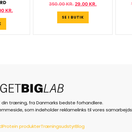
ÅRD
350.00
KR.
29.00
KR.
00
KR.
SE I BUTIK
K
til din træning, fra Danmarks bedste forhandlere.
jemmeside, som indeholder reklamelinks til vores samarbejds
ud
Protein produkter
Træningsudstyr
Blog