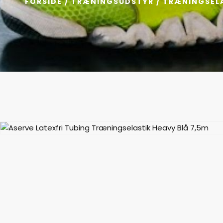
FORSIDE
/
TRÆNINGSUDSTYR
/
TRÆNINGSEL