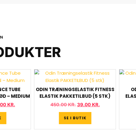
ON
ODUKTER
NCE TUBE
ODIN TRÆNINGSELASTIK FITNESS
O
ØD – MEDIUM
ELASTIK PAKKETILBUD (5 STK)
ELA
.00
KR.
450.00
KR.
39.00
KR.
K
SE I BUTIK