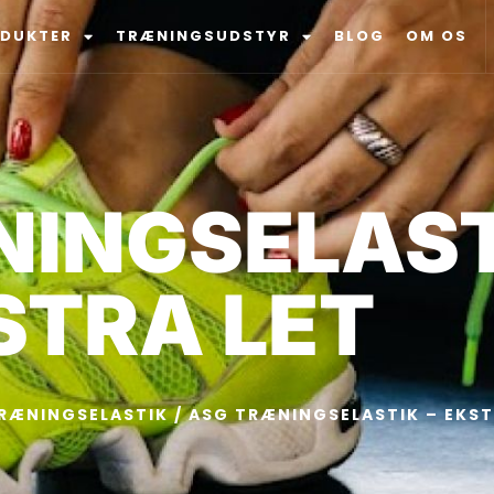
ODUKTER
TRÆNINGSUDSTYR
BLOG
OM OS
INGSELAST
STRA LET
RÆNINGSELASTIK
/ ASG TRÆNINGSELASTIK – EKST