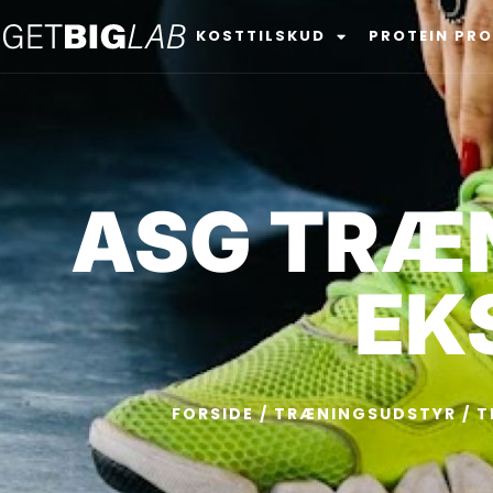
KOSTTILSKUD
PROTEIN PR
ASG TRÆN
EK
FORSIDE
/
TRÆNINGSUDSTYR
/
T