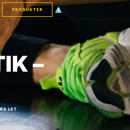
PRODUKTER
IK –
RA LET