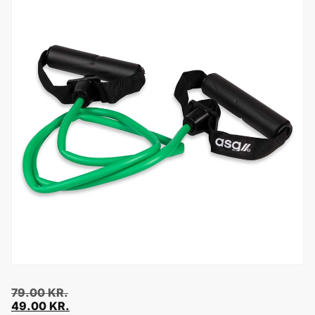
79.00
KR.
49.00
KR.