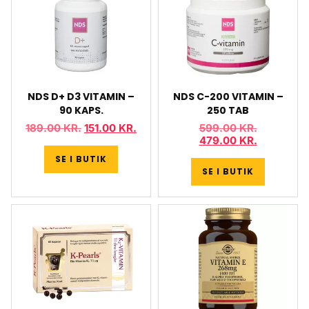
NDS D+ D3 VITAMIN –
NDS C-200 VITAMIN –
90 KAPS.
250 TAB
189.00
KR.
151.00
KR.
599.00
KR.
479.00
KR.
SE I BUTIK
SE I BUTIK