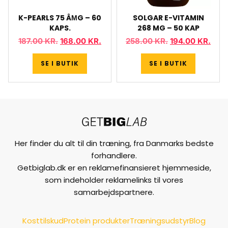
K-PEARLS 75 ÂΜG – 60
SOLGAR E-VITAMIN
KAPS.
268 MG – 50 KAP
187.00
KR.
168.00
KR.
258.00
KR.
194.00
KR.
SE I BUTIK
SE I BUTIK
Her finder du alt til din træning, fra Danmarks bedste
forhandlere.
Getbiglab.dk er en reklamefinansieret hjemmeside,
som indeholder reklamelinks til vores
samarbejdspartnere.
Kosttilskud
Protein produkter
Træningsudstyr
Blog