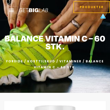
PRODUKTER
BALANCE VITAMIN C – 60
STK.
FORSIDE
/
KOSTTILSKUD
/
VITAMINER
/ BALANCE
VITAMIN C – 60 STK.