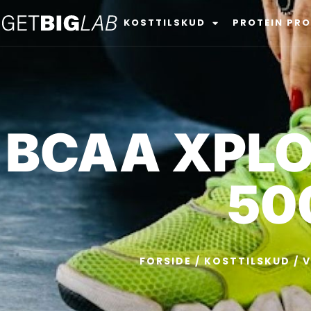
KOSTTILSKUD
PROTEIN PR
BCAA XPLOD
50
FORSIDE
/
KOSTTILSKUD
/
V