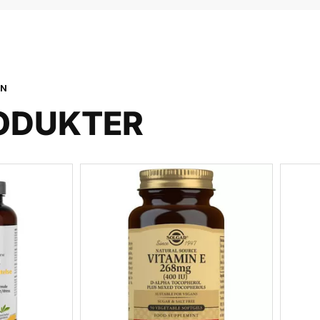
ON
ODUKTER