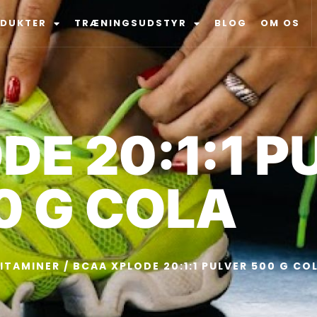
ODUKTER
TRÆNINGSUDSTYR
BLOG
OM OS
E 20:1:1 P
0 G COLA
ITAMINER
/ BCAA XPLODE 20:1:1 PULVER 500 G CO