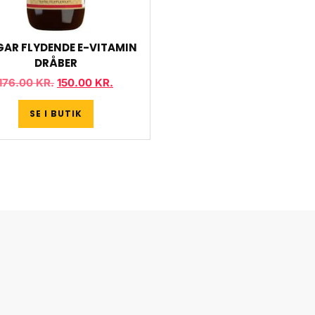
GAR FLYDENDE E-VITAMIN
DRÅBER
176.00
KR.
150.00
KR.
SE I BUTIK