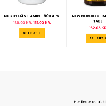
NDS D+ D3 VITAMIN – 90 KAPS.
NEW NORDIC C-IM
TABL.
189.00
KR.
151.00
KR.
162.95
KR
SE I BUTIK
SE I BUTI
Her finder du alt 