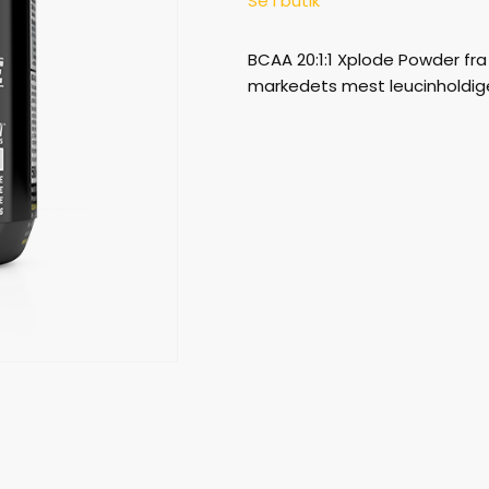
Se i butik
BCAA 20:1:1 Xplode Powder fra 
markedets mest leucinholdig