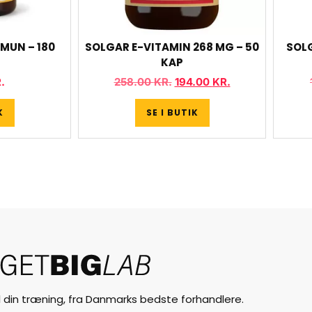
MUN – 180
SOLGAR E-VITAMIN 268 MG – 50
SOL
KAP
.
258.00
KR.
194.00
KR.
K
SE I BUTIK
til din træning, fra Danmarks bedste forhandlere.