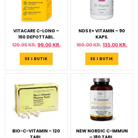
VITACARE C-LONG –
NDS E+ VITAMIN – 90
150 DEPOTTABL.
KAPS.
129.95
KR.
99.00
KR.
169.00
KR.
135.00
KR.
SE I BUTIK
SE I BUTIK
BIO-C-VITAMIN – 120
NEW NORDIC C-IMMUN
TABL.
– 180 TABL.