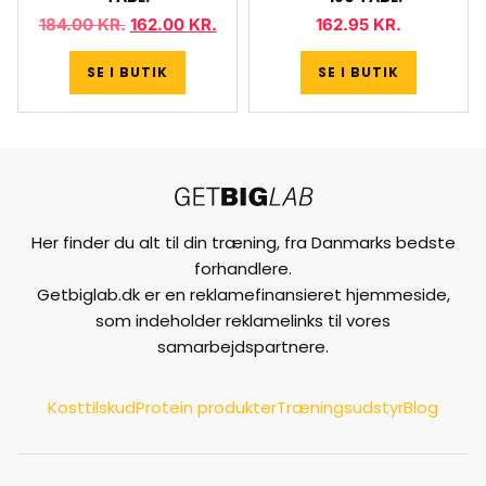
184.00
KR.
162.00
KR.
162.95
KR.
SE I BUTIK
SE I BUTIK
Her finder du alt til din træning, fra Danmarks bedste
forhandlere.
Getbiglab.dk er en reklamefinansieret hjemmeside,
som indeholder reklamelinks til vores
samarbejdspartnere.
Kosttilskud
Protein produkter
Træningsudstyr
Blog