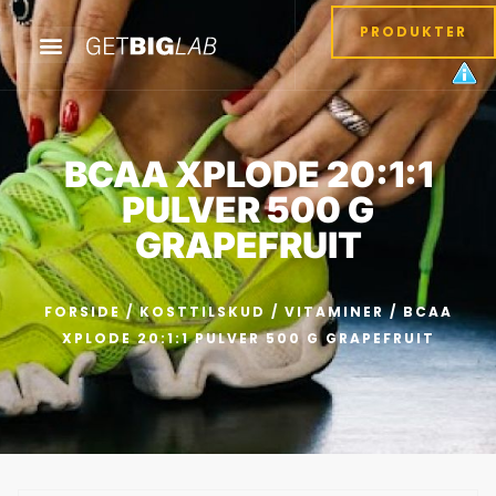
PRODUKTER
BCAA XPLODE 20:1:1
PULVER 500 G
GRAPEFRUIT
FORSIDE
/
KOSTTILSKUD
/
VITAMINER
/ BCAA
XPLODE 20:1:1 PULVER 500 G GRAPEFRUIT