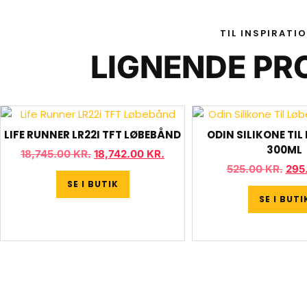
TIL INSPIRATI
LIGNENDE PR
LIFE RUNNER LR22I TFT LØBEBÅND
ODIN SILIKONE TI
300ML
18,745.00
KR.
18,742.00
KR.
525.00
KR.
295
SE I BUTIK
SE I BUTI