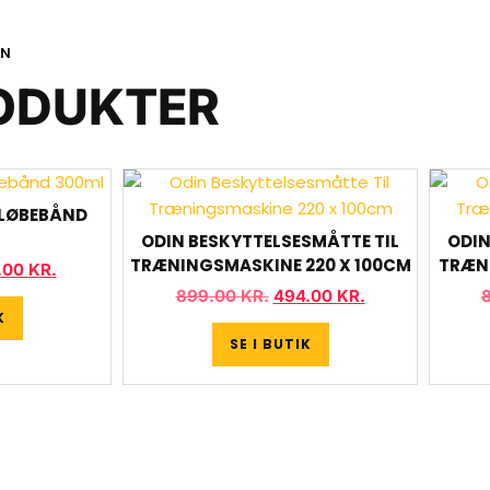
ON
ODUKTER
L LØBEBÅND
ODIN BESKYTTELSESMÅTTE TIL
ODIN
TRÆNINGSMASKINE 220 X 100CM
TRÆN
.00
KR.
899.00
KR.
494.00
KR.
K
SE I BUTIK