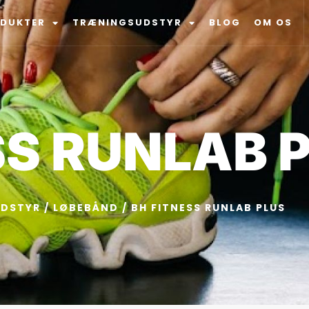
ODUKTER
TRÆNINGSUDSTYR
BLOG
OM OS
SS RUNLAB 
DSTYR
/
LØBEBÅND
/ BH FITNESS RUNLAB PLUS