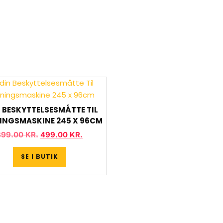
 BESKYTTELSESMÅTTE TIL
INGSMASKINE 245 X 96CM
899.00
KR.
499.00
KR.
SE I BUTIK