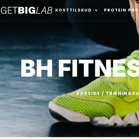
KOSTTILSKUD
PROTEIN PR
BH FITNE
FORSIDE
/
TRÆNINGSU