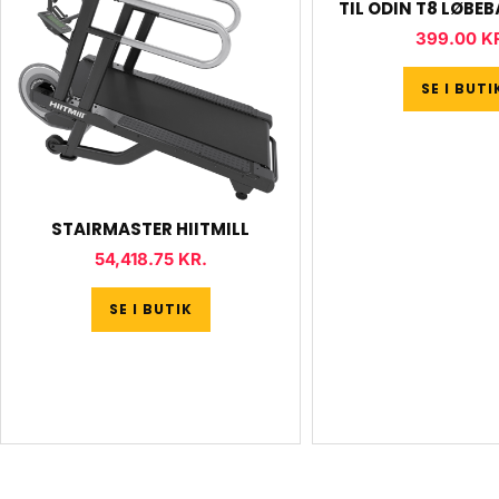
TIL ODIN T8 LØBE
399.00
K
SE I BUTI
STAIRMASTER HIITMILL
54,418.75
KR.
SE I BUTIK