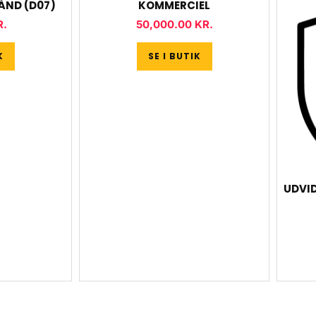
BÅND (D07)
KOMMERCIEL
R.
50,000.00
KR.
K
SE I BUTIK
UDVID