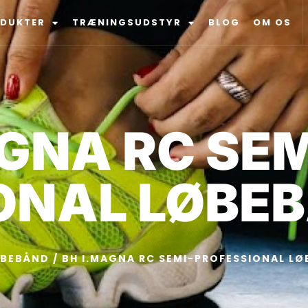
ODUKTER
TRÆNINGSUDSTYR
BLOG
OM OS
GNA RC SEM
ONAL LØBE
ØBEBÅND
/ BH I.MAGNA RC SEMI-PROFESSIONAL L