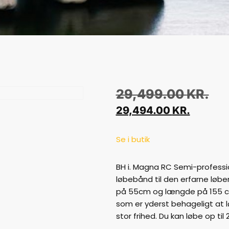
29,499.00
KR.
29,494.00
KR.
Se i butik
BH i. Magna RC Semi-professi
løbebånd til den erfarne løbe
på 55cm og længde på 155 cm
som er yderst behageligt at l
stor frihed. Du kan løbe op til 