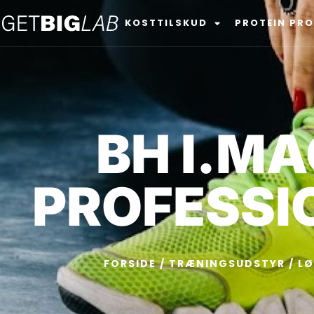
KOSTTILSKUD
PROTEIN PR
BH I.MA
PROFESSI
FORSIDE
/
TRÆNINGSUDSTYR
/
L