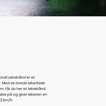
onal Løbebånd er et
r. Med sin brede løbeflade
, får du her et løbebånd,
øbe på og giver løberen en
22 km/h.