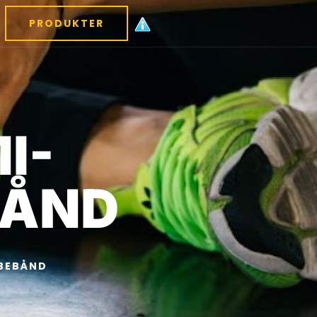
PRODUKTER
I-
BÅND
ØBEBÅND