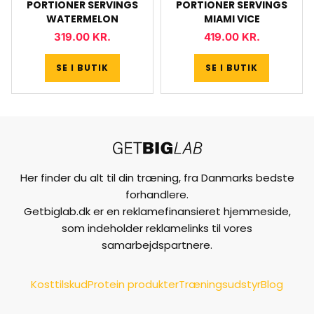
PORTIONER SERVINGS
PORTIONER SERVINGS
WATERMELON
MIAMI VICE
319.00
KR.
419.00
KR.
SE I BUTIK
SE I BUTIK
Her finder du alt til din træning, fra Danmarks bedste
forhandlere.
Getbiglab.dk er en reklamefinansieret hjemmeside,
som indeholder reklamelinks til vores
samarbejdspartnere.
Kosttilskud
Protein produkter
Træningsudstyr
Blog