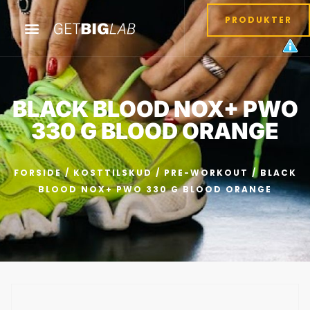
PRODUKTER
BLACK BLOOD NOX+ PWO
330 G BLOOD ORANGE
FORSIDE
/
KOSTTILSKUD
/
PRE-WORKOUT
/ BLACK
BLOOD NOX+ PWO 330 G BLOOD ORANGE