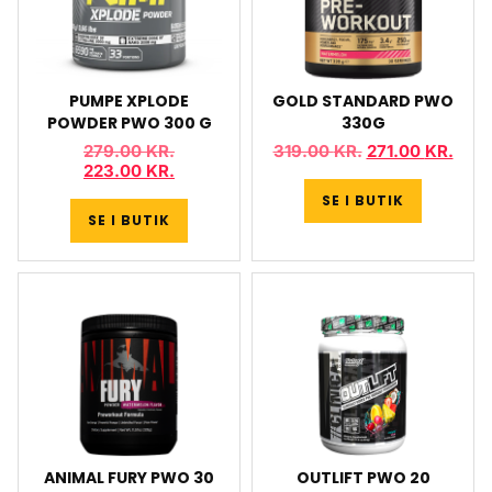
PUMPE XPLODE
GOLD STANDARD PWO
POWDER PWO 300 G
330G
279.00
KR.
319.00
KR.
271.00
KR.
223.00
KR.
SE I BUTIK
SE I BUTIK
ANIMAL FURY PWO 30
OUTLIFT PWO 20