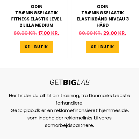
ODIN
ODIN
TRÆNINGSELASTIK
TRÆNINGSELASTIK
FITNESS ELASTIK LEVEL
ELASTIKBÅND NIVEAU 3
2 LILLA MEDIUM
HÅRD
80.00
KR.
17.00
KR.
80.00
KR.
29.00
KR.
SE I BUTIK
SE I BUTIK
Her finder du alt til din træning, fra Danmarks bedste
forhandlere.
Getbiglab.dk er en reklamefinansieret hjemmeside,
som indeholder reklamelinks til vores
samarbejdspartnere.