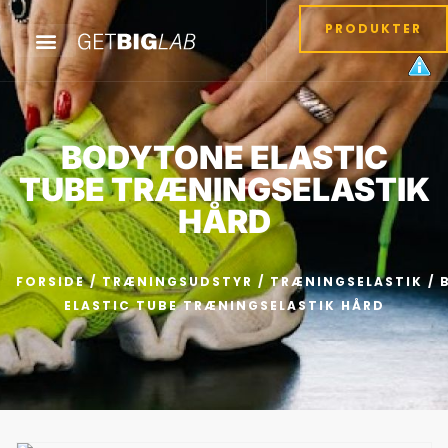
PRODUKTER
BODYTONE ELASTIC
TUBE TRÆNINGSELASTIK
HÅRD
FORSIDE
/
TRÆNINGSUDSTYR
/
TRÆNINGSELASTIK
/ 
ELASTIC TUBE TRÆNINGSELASTIK HÅRD