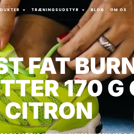
ODUKTER
TRÆNINGSUDSTYR
BLOG
OM OS
T FAT BURN
TTER 170 G
 CITRON