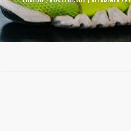
FORSIDE
/
KOSTTILSKUD
/
VITAMINER
/ K