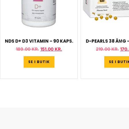
NDS D+ D3 VITAMIN – 90 KAPS.
D-PEARLS 38 ÂΜG –
189.00
KR.
151.00
KR.
219.00
KR.
170
SE I BUTIK
SE I BUTI