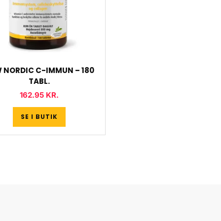
 NORDIC C-IMMUN – 180
TABL.
162.95
KR.
SE I BUTIK