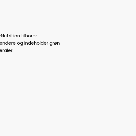
Nutrition tilhører
ændere og indeholder grøn
raler.