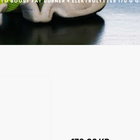
ETO BOOST FAT BURNER + ELEKTROLYTTER 170 G 