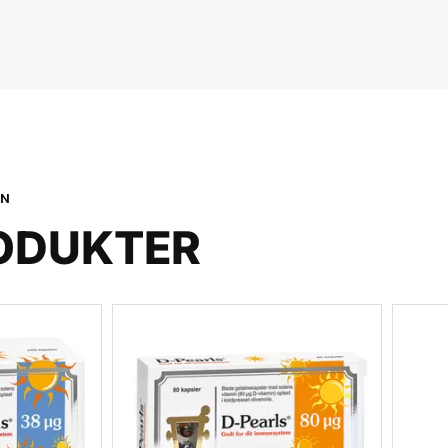
ON
ODUKTER