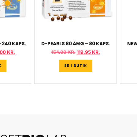
 240 KAPS.
D-PEARLS 80 ÂΜG – 80 KAPS.
NEW
.00
KR.
154.00
KR.
119.95
KR.
K
SE I BUTIK