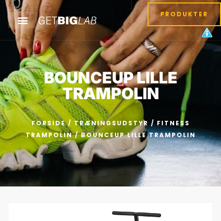
PRODUKTER
BOUNCEUP LILLE
TRAMPOLIN
FORSIDE
/
TRÆNINGSUDSTYR
/
FITNESS
TRAMPOLIN
/ BOUNCEUP LILLE TRAMPOLIN