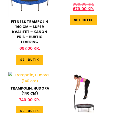
900.00
KR.
679.00
KR.
SE I BUTIK
FITNESS TRAMPOLIN
140 CM – SUPER
KVALITET – KANON
PRIS – HURTIG
LEVERING
697.00
KR.
SE I BUTIK
TRAMPOLIN, HUDORA
(140 CM)
749.00
KR.
SE I BUTIK