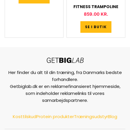
FITNESS TRAMPOLINE
859.00
KR.
SE I BUTIK
Her finder du alt til din træning, fra Danmarks bedste
forhandlere.
Getbiglab.dk er en reklamefinansieret hjemmeside,
som indeholder reklamelinks til vores
samarbejdspartnere.
Kosttilskud
Protein produkter
Træningsudstyr
Blog