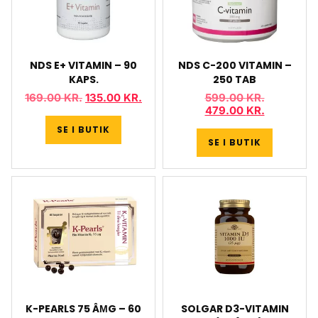
NDS E+ VITAMIN – 90
NDS C-200 VITAMIN –
KAPS.
250 TAB
169.00
KR.
135.00
KR.
599.00
KR.
479.00
KR.
SE I BUTIK
SE I BUTIK
K-PEARLS 75 ÂΜG – 60
SOLGAR D3-VITAMIN