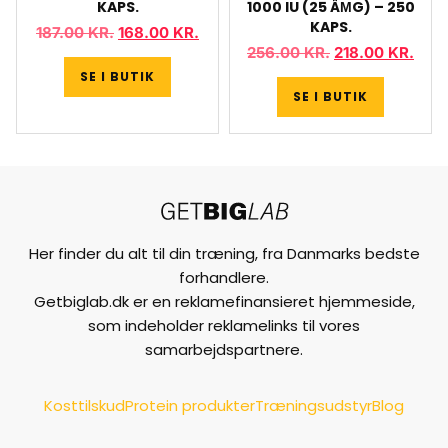
KAPS.
1000 IU (25 ÂΜG) – 250
KAPS.
187.00
KR.
168.00
KR.
256.00
KR.
218.00
KR.
SE I BUTIK
SE I BUTIK
Her finder du alt til din træning, fra Danmarks bedste
forhandlere.
Getbiglab.dk er en reklamefinansieret hjemmeside,
som indeholder reklamelinks til vores
samarbejdspartnere.
Kosttilskud
Protein produkter
Træningsudstyr
Blog