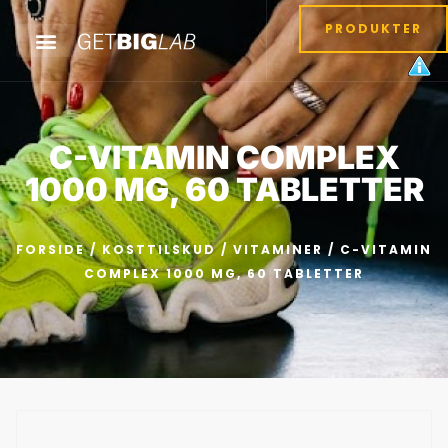
PRODUKTER
C-VITAMIN COMPLEX
1000 MG, 60 TABLETTER
FORSIDE
/
KOSTTILSKUD
/
VITAMINER
/ C-VITAMIN
COMPLEX 1000 MG, 60 TABLETTER