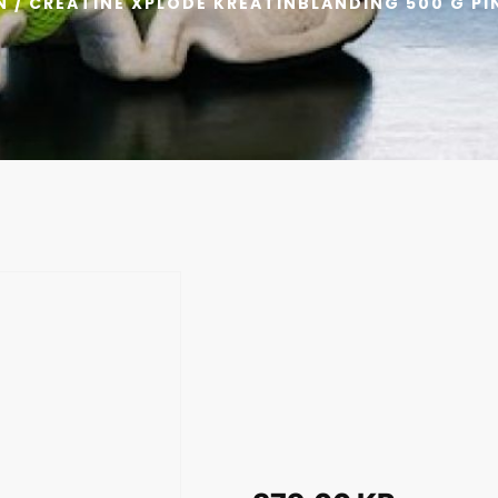
N
/ CREATINE XPLODE KREATINBLANDING 500 G PI