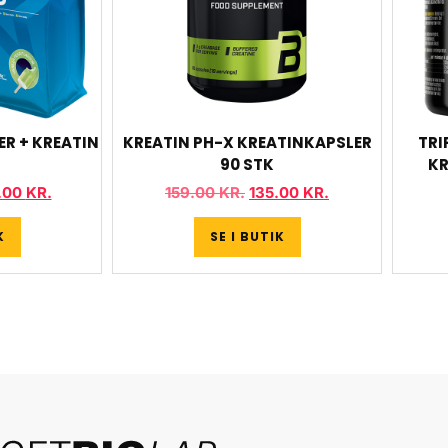
R + KREATIN
KREATIN PH-X KREATINKAPSLER
TRI
90 STK
KR
.00
KR.
159.00
KR.
135.00
KR.
K
SE I BUTIK