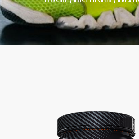
FORSIDE
/
KOSTTILSKUD
/
KREATI