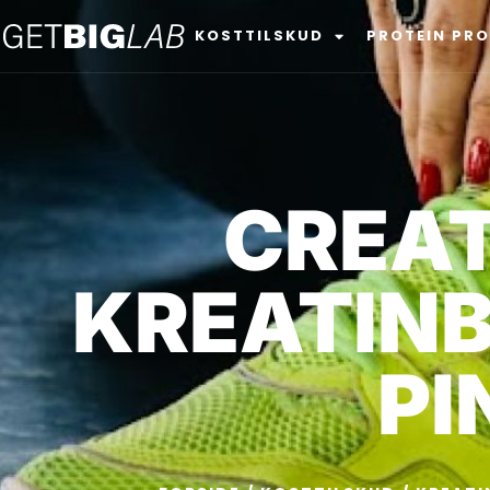
KOSTTILSKUD
PROTEIN PR
CREAT
KREATINB
PI