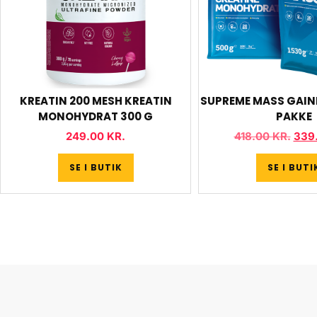
KREATIN 200 MESH KREATIN
SUPREME MASS GAINE
MONOHYDRAT 300 G
PAKKE
249.00
KR.
418.00
KR.
339
SE I BUTIK
SE I BUTI