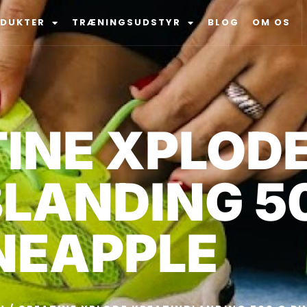
ODUKTER
TRÆNINGSUDSTYR
BLOG
OM OS
INE XPLOD
LANDING 5
NEAPPLE