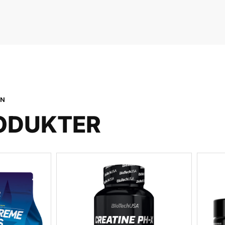
ON
ODUKTER