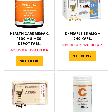
HEALTH CARE MEGA C
D-PEARLS 38 ÂΜG –
1500 MG – 30
240 KAPS.
DEPOTTABL.
219.00
KR.
170.00
KR.
142.95
KR.
129.00
KR.
SE I BUTIK
SE I BUTIK