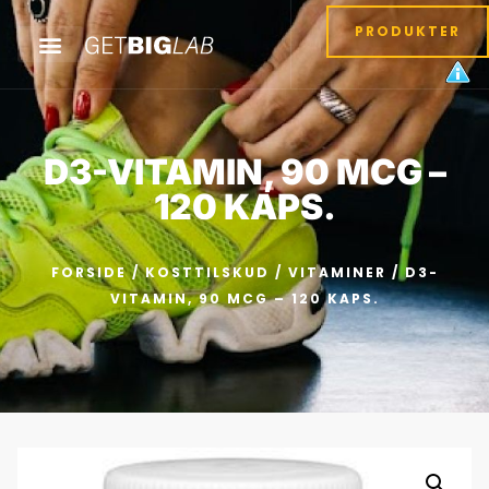
PRODUKTER
D3-VITAMIN, 90 MCG –
120 KAPS.
FORSIDE
/
KOSTTILSKUD
/
VITAMINER
/ D3-
VITAMIN, 90 MCG – 120 KAPS.