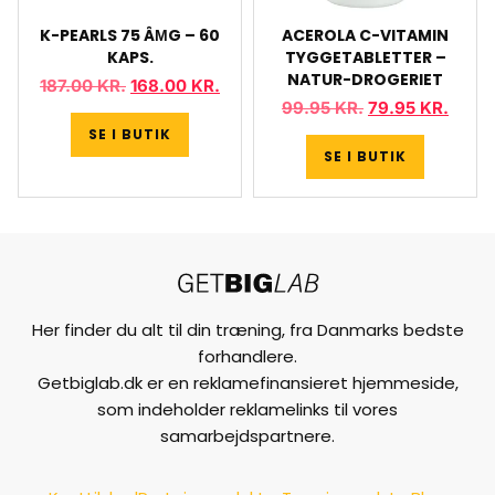
K-PEARLS 75 ÂΜG – 60
ACEROLA C-VITAMIN
KAPS.
TYGGETABLETTER –
NATUR-DROGERIET
187.00
KR.
168.00
KR.
99.95
KR.
79.95
KR.
SE I BUTIK
SE I BUTIK
Her finder du alt til din træning, fra Danmarks bedste
forhandlere.
Getbiglab.dk er en reklamefinansieret hjemmeside,
som indeholder reklamelinks til vores
samarbejdspartnere.