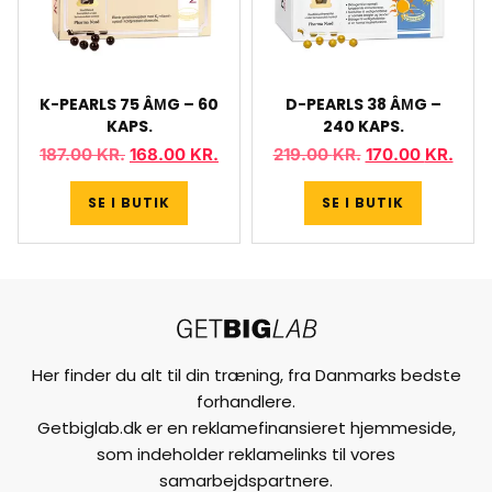
K-PEARLS 75 ÂΜG – 60
D-PEARLS 38 ÂΜG –
KAPS.
240 KAPS.
187.00
KR.
168.00
KR.
219.00
KR.
170.00
KR.
SE I BUTIK
SE I BUTIK
Her finder du alt til din træning, fra Danmarks bedste
forhandlere.
Getbiglab.dk er en reklamefinansieret hjemmeside,
som indeholder reklamelinks til vores
samarbejdspartnere.