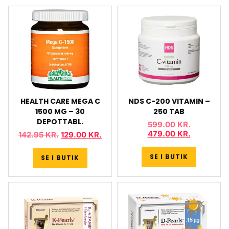
HEALTH CARE MEGA C
NDS C-200 VITAMIN –
1500 MG – 30
250 TAB
DEPOTTABL.
599.00
KR.
479.00
KR.
142.95
KR.
129.00
KR.
SE I BUTIK
SE I BUTIK