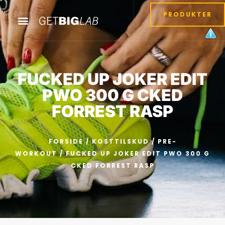
PRODUKTER
FUCKED UP JOKER EDIT
PWO 300 G CKED
FORREST RASP
FORSIDE
/
KOSTTILSKUD
/
PRE-
WORKOUT
/ FUCKED UP JOKER EDIT PWO 300 G
CKED FORREST RASP