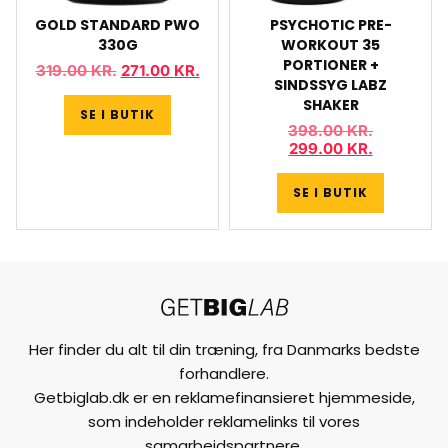
GOLD STANDARD PWO
PSYCHOTIC PRE-
330G
WORKOUT 35
PORTIONER +
319.00
KR.
271.00
KR.
SINDSSYG LABZ
SHAKER
SE I BUTIK
398.00
KR.
299.00
KR.
SE I BUTIK
Her finder du alt til din træning, fra Danmarks bedste
forhandlere.
Getbiglab.dk er en reklamefinansieret hjemmeside,
som indeholder reklamelinks til vores
samarbejdspartnere.