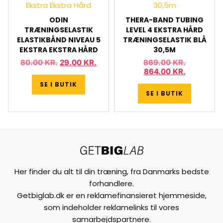
ODIN
THERA-BAND TUBING
TRÆNINGSELASTIK
LEVEL 4 EKSTRA HÅRD
ELASTIKBÅND NIVEAU 5
TRÆNINGSELASTIK BLÅ
EKSTRA EKSTRA HÅRD
30,5M
80.00
KR.
29.00
KR.
869.00
KR.
864.00
KR.
SE I BUTIK
SE I BUTIK
Her finder du alt til din træning, fra Danmarks bedste
forhandlere.
Getbiglab.dk er en reklamefinansieret hjemmeside,
som indeholder reklamelinks til vores
samarbejdspartnere.