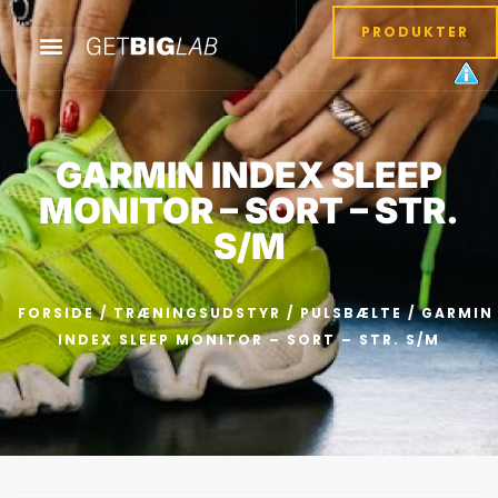
PRODUKTER
GARMIN INDEX SLEEP
MONITOR – SORT – STR.
S/M
FORSIDE
/
TRÆNINGSUDSTYR
/
PULSBÆLTE
/ GARMIN
INDEX SLEEP MONITOR – SORT – STR. S/M