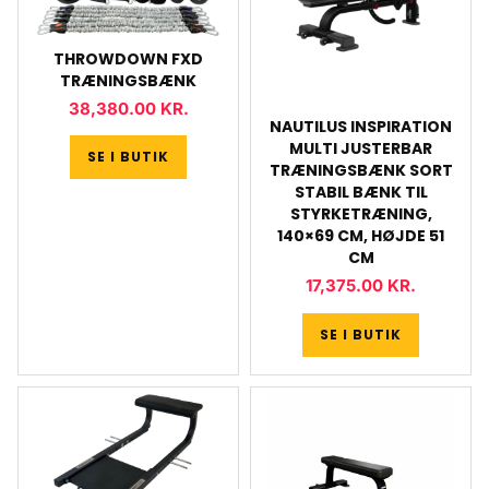
THROWDOWN FXD
TRÆNINGSBÆNK
38,380.00
KR.
NAUTILUS INSPIRATION
MULTI JUSTERBAR
SE I BUTIK
TRÆNINGSBÆNK SORT
STABIL BÆNK TIL
STYRKETRÆNING,
140×69 CM, HØJDE 51
CM
17,375.00
KR.
SE I BUTIK