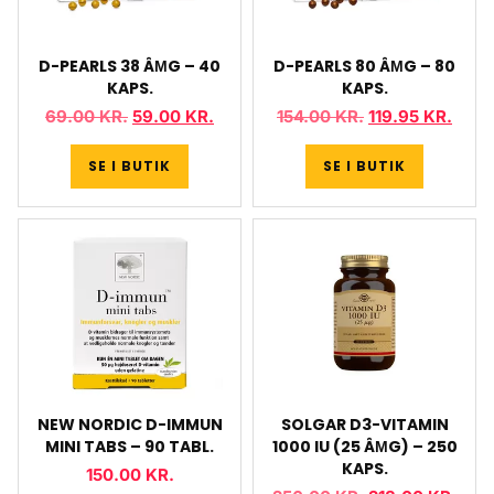
D-PEARLS 38 ÂΜG – 40
D-PEARLS 80 ÂΜG – 80
KAPS.
KAPS.
69.00
KR.
59.00
KR.
154.00
KR.
119.95
KR.
SE I BUTIK
SE I BUTIK
NEW NORDIC D-IMMUN
SOLGAR D3-VITAMIN
MINI TABS – 90 TABL.
1000 IU (25 ÂΜG) – 250
KAPS.
150.00
KR.