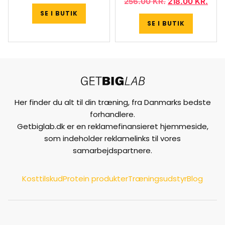
256.00
KR.
218.00
KR.
SE I BUTIK
SE I BUTIK
Her finder du alt til din træning, fra Danmarks bedste
forhandlere.
Getbiglab.dk er en reklamefinansieret hjemmeside,
som indeholder reklamelinks til vores
samarbejdspartnere.
Kosttilskud
Protein produkter
Træningsudstyr
Blog