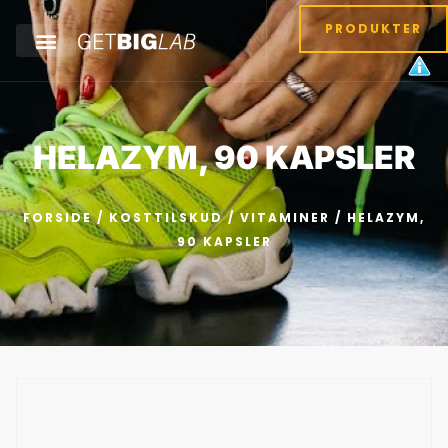
PRODUKTER
HELAZYM, 90 KAPSLER
FORSIDE
/
KOSTTILSKUD
/
VITAMINER
/ HELAZYM,
90 KAPSLER