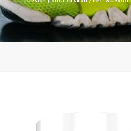
FORSIDE
/
KOSTTILSKUD
/
PRE-WORKOU