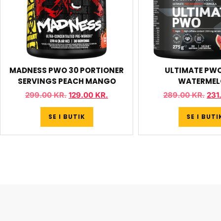
MADNESS PWO 30 PORTIONER
ULTIMATE PW
SERVINGS PEACH MANGO
WATERMEL
299.00
KR.
129.00
KR.
289.00
KR.
231
SE I BUTIK
SE I BUTI