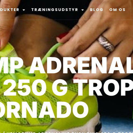
ODUKTER
TRÆNINGSUDSTYR
BLOG
OM OS
P ADRENAL
250 G TRO
ORNADO