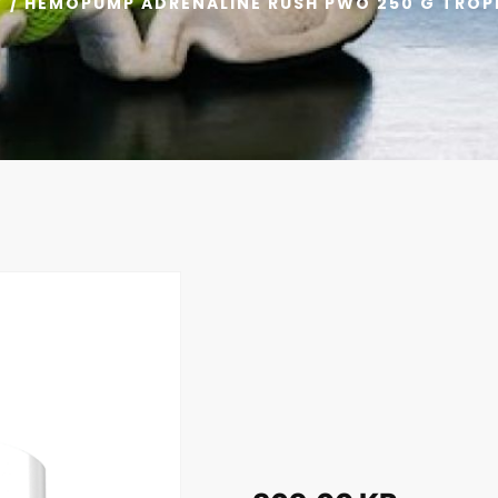
T
/ HEMOPUMP ADRENALINE RUSH PWO 250 G TRO