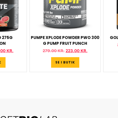
O 275G
PUMPE XPLODE POWDER PWO 300
GOL
ON
G PUMP FRUIT PUNCH
.00
KR.
279.00
KR.
223.00
KR.
K
SE I BUTIK