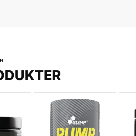
ON
ODUKTER