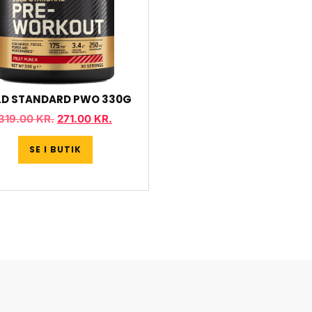
D STANDARD PWO 330G
319.00
KR.
271.00
KR.
SE I BUTIK