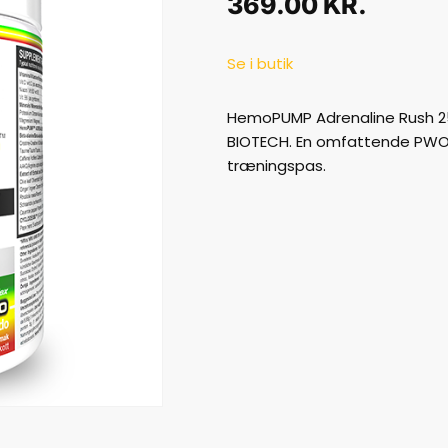
369.00
KR.
Se i butik
HemoPUMP Adrenaline Rush 250
BIOTECH. En omfattende PWO 
træningspas.