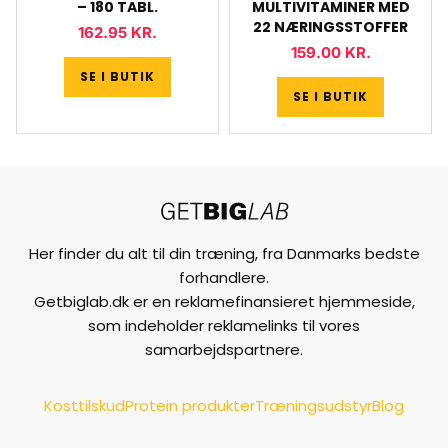
– 180 TABL.
MULTIVITAMINER MED
22 NÆRINGSSTOFFER
162.95
KR.
159.00
KR.
SE I BUTIK
SE I BUTIK
Her finder du alt til din træning, fra Danmarks bedste
forhandlere.
Getbiglab.dk er en reklamefinansieret hjemmeside,
som indeholder reklamelinks til vores
samarbejdspartnere.
Kosttilskud
Protein produkter
Træningsudstyr
Blog