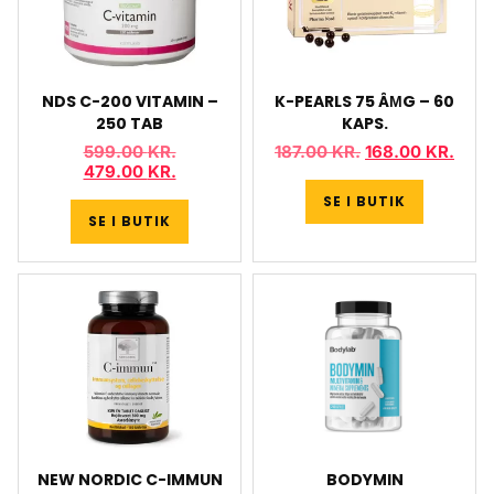
NDS C-200 VITAMIN –
K-PEARLS 75 ÂΜG – 60
250 TAB
KAPS.
599.00
KR.
187.00
KR.
168.00
KR.
479.00
KR.
SE I BUTIK
SE I BUTIK
NEW NORDIC C-IMMUN
BODYMIN