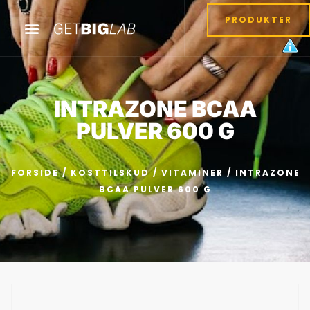
PRODUKTER
INTRAZONE BCAA
PULVER 600 G
FORSIDE
/
KOSTTILSKUD
/
VITAMINER
/ INTRAZONE
BCAA PULVER 600 G