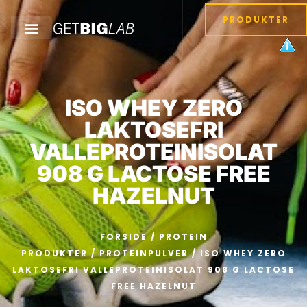
PRODUKTER
ISO WHEY ZERO
LAKTOSEFRI
VALLEPROTEINISOLAT
908 G LACTOSE FREE
HAZELNUT
FORSIDE
/
PROTEIN
PRODUKTER
/
PROTEINPULVER
/ ISO WHEY ZERO
LAKTOSEFRI VALLEPROTEINISOLAT 908 G LACTOSE
FREE HAZELNUT