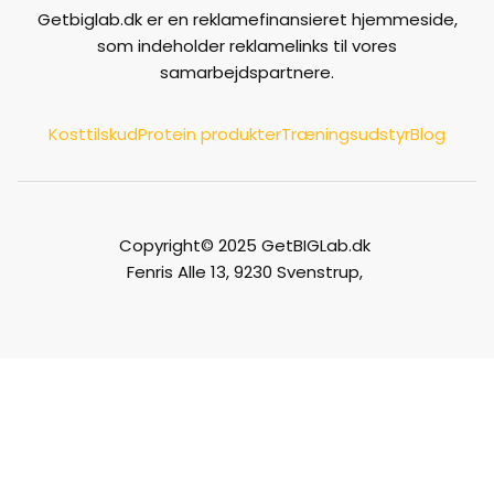
Getbiglab.dk er en reklamefinansieret hjemmeside,
som indeholder reklamelinks til vores
samarbejdspartnere.
Kosttilskud
Protein produkter
Træningsudstyr
Blog
Copyright© 2025 GetBIGLab.dk
Fenris Alle 13, 9230 Svenstrup,