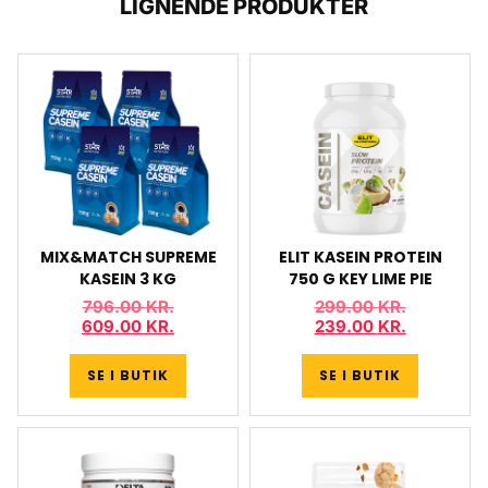
LIGNENDE PRODUKTER
MIX&MATCH SUPREME
ELIT KASEIN PROTEIN
KASEIN 3 KG
750 G KEY LIME PIE
796.00
KR.
299.00
KR.
609.00
KR.
239.00
KR.
SE I BUTIK
SE I BUTIK