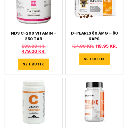
NDS C-200 VITAMIN –
D-PEARLS 80 ÂΜG – 80
250 TAB
KAPS.
599.00
KR.
154.00
KR.
119.95
KR.
479.00
KR.
SE I BUTIK
SE I BUTIK