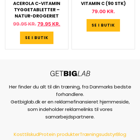
ACEROLA C-VITAMIN
VITAMIN C (90 STK)
TYGGETABLETTER –
79.00
KR.
NATUR-DROGERIET
99.95
KR.
79.95
KR.
SE I BUTIK
SE I BUTIK
Her finder du alt til din træning, fra Danmarks bedste
forhandlere.
Getbiglab.dk er en reklamefinansieret hjemmeside,
som indeholder reklamelinks til vores
samarbejdspartnere.
Kosttilskud
Protein produkter
Træningsudstyr
Blog