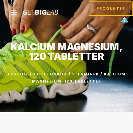
PRODUKTER
KALCIUM MAGNESIUM,
120 TABLETTER
FORSIDE
/
KOSTTILSKUD
/
VITAMINER
/ KALCIUM
MAGNESIUM, 120 TABLETTER